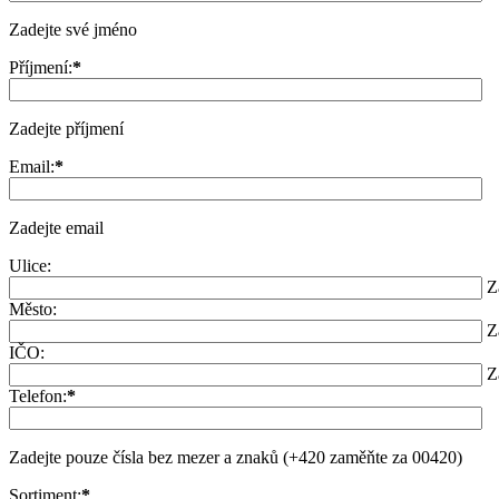
Zadejte své jméno
Příjmení:
*
Zadejte příjmení
Email:
*
Zadejte email
Ulice:
Z
Město:
Z
IČO:
Z
Telefon:
*
Zadejte pouze čísla bez mezer a znaků (+420 zaměňte za 00420)
Sortiment:
*