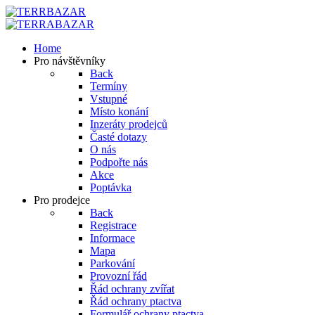
Home
Pro návštěvníky
Back
Termíny
Vstupné
Místo konání
Inzeráty prodejců
Časté dotazy
O nás
Podpořte nás
Akce
Poptávka
Pro prodejce
Back
Registrace
Informace
Mapa
Parkování
Provozní řád
Řád ochrany zvířat
Řád ochrany ptactva
Formulář ochrany ptactva