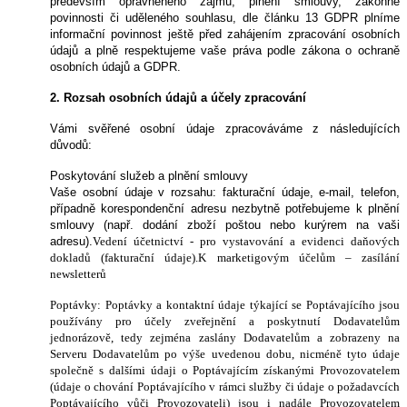
především oprávněného zájmu, plnění smlouvy, zákonné
povinnosti či uděleného souhlasu, dle článku 13 GDPR plníme
informační povinnost ještě před zahájením zpracování osobních
údajů a plně respektujeme vaše práva podle zákona o ochraně
osobních údajů a GDPR.
2. Rozsah osobních údajů a účely zpracování
Vámi svěřené osobní údaje zpracováváme z následujících
důvodů:
Poskytování služeb a plnění smlouvy
Vaše osobní údaje v rozsahu: fakturační údaje, e-mail, telefon,
případně korespondenční adresu nezbytně potřebujeme k plnění
smlouvy (např. dodání zboží poštou nebo kurýrem na vaši
adresu).
Vedení účetnictví - pro vystavování a evidenci daňových
dokladů (fakturační údaje).K marketigovým účelům – zasílání
newsletterů
Poptávky: Poptávky a kontaktní údaje týkající se Poptávajícího jsou
používány pro účely zveřejnění a poskytnutí Dodavatelům
jednorázově, tedy zejména zaslány Dodavatelům a zobrazeny na
Serveru Dodavatelům po výše uvedenou dobu, nicméně tyto údaje
společně s dalšími údaji o Poptávajícím získanými Provozovatelem
(údaje o chování Poptávajícího v rámci služby či údaje o požadavcích
Poptávajícího vůči Provozovateli) jsou i nadále Provozovatelem