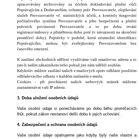
zpracovávány archivovány za účelem dokladování plnění vůči
Poptávajícím a Dodavatelům, ochrany práv Provozovatele, zlepšování
služeb Provozovatele vč. statistických účelů, a kontroly fungování
počítačového systému Provozovatele a jeho bezpečnosti a plnění
právních povinností Provozovatele a to po dobu trvání
registrace/smlouvy a přiměřenou dobu poté (v návaznosti na skončení
promlčecí doby). Poptávky v podobě, která neumožní identifikaci
Poptávajícího, mohou být zveřejňovány Provozovatelem bez
časového omezení.
K zasílání obchodních sdělení využíváme vaši emailovou adresu a to
jste-li naším zákazníkem nebo pokud jste nám udělili souhlas.
Kdykoliv můžete zasílání našich e-mailových zpráv odhlásit použitím
odhlašovacího odkazu v každém zaslaném e-mailu.
Cookies - při procházení našich webových stránek můžeme
zaznamenávat vaši IP adresu.
3. Doba uložení osobních údajů
Vaše osobní údaje si ponecháváme po dobu běhu promlčecích
lhůt, pokud zákon nestanoví delší dobu k jejich uchování.
4. Zabezpečení a ochrana osobních údajů
Vaše osobní údaje opatrujeme jako kdyby byly naše vlastní a