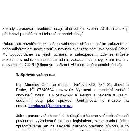
Zásady zpracování osobních údajů platí od 25. května 2018 a nahrazují
předchozí prohlášení o Ochraně osobních údajů.
Pokud jste návštěvníkem našich webových stránek, naším zákazníkem
nebo odběratelem newsletterů a novinek svěřujete nám své osobní údaje.
My zodpovídáme za jejich ochranu a zabezpečení. Zde se můžete
seznámit s ochranou osobních údajů, zásadami a právy, které máte v
souvislosti s GDPR (Obecným nařízení EU o ochraně osobních údajů):
1. Správce vašich dat
Ing. Miroslav Orlík se sídlem: Tyršova 530, 254 01, Jílové u
Prahy, IČ 07240694 provozuje Výstavní a prodejní setkání
chovatelů zvířat TERRABAZAR a e-shop a nakládá s vašimi
osobními údaji jako správce. Kontaktovat ho můžete na
emailu
terrabazar@terrabazar.cz
.
Jako správce vašich osobních údajů splňujeme veškeré zákonné
povinnosti vyžadované platnou legislativou, vaše osobní údaje
zpracováváme jen na základě platného právního důvodu, a to