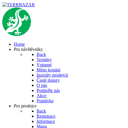
Home
Pro návštěvníky
Back
Termíny
Vstupné
Místo konání
Inzeráty prodejců
Časté dotazy
O nás
Podpořte nás
Akce
Poptávka
Pro prodejce
Back
Registrace
Informace
Mapa