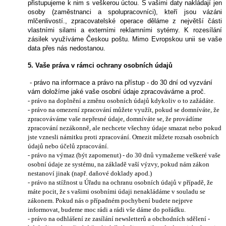
přistupujeme k nim s veškerou úctou. S vašimi daty nakládají jen
osoby (zaměstnanci a spolupracovníci), kteří jsou vázáni
mlčenlivostí., zpracovatelské operace děláme z největší části
vlastními silami a externími reklamními sytémy. K rozesílání
zásilek využíváme Českou poštu. Mimo Evropskou unii se vaše
data přes nás nedostanou.
5. Vaše práva v rámci ochrany osobních údajů
- právo na informace a právo na přístup - do 30 dní od vyzvání
vám doložíme jaké vaše osobní údaje zpracováváme a proč.
- právo na doplnění a změnu osobních údajů kdykoliv o to zažádáte.
- právo na omezení zpracování můžete využít, pokud se domníváte, že
zpracováváme vaše nepřesné údaje, domníváte se, že provádíme
zpracování nezákonně, ale nechcete všechny údaje smazat nebo pokud
jste vznesli námitku proti zpracování. Omezit můžete rozsah osobních
údajů nebo účelů zpracování.
- právo na výmaz (být zapomenut) - do 30 dnů vymažeme veškeré vaše
osobní údaje ze systému, na základě vaší výzvy, pokud nám zákon
nestanoví jinak (např. daňové doklady apod.)
- právo na stížnost u Úřadu na ochranu osobních údajů v případě, že
máte pocit, že s vašimi osobními údaji nenakládáme v souladu se
zákonem. Pokud nás o případném pochybení budete nejprve
informovat, budeme moc rádi a rádi vše dáme do pořádku.
- právo na odhlášení ze zasílání newsletterů a obchodních sdělení -