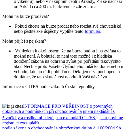
o víkendu), nebo v nákupním centru Arkády, ZŠ se nachází
od Arkád cca 400 m. Parkovné je zde zdarma.
Mohu na burze prodávat?
Pokud chcete na burze prodat nebo rozdat své chovatelské
nebo pěstitelské úspěchy vyplňte tento
formulář
.
Mohu přijít i s pejskem?
Vzhledem k okolnostem, že na burze budou jiná zvířata to
možné není. A bohužel to není toto možné i z hlediska
dodržení zákona na ochranu zvířat při pořádání takovýchto
akcí. Nechte proto Vašeho čtyřnohého miláčka doma nebo u
vchodu, kde ho rádi pohlídáme. Děkujeme za pochopení a
doufáme, že tato skutečnost neodradí Vaší návštěvu.
Informace o CITES podle zákonů České republiky
INFORMACE PRO VEŘEJNOST o povinných
dokladech a podmínkách při obchodování a jiném nakládání s
1)
živočichy a rostlinami, které jsou exempláři CITES
, a o povinné
registraci exemplářů
podle zákona o obchodování s ohroženými druhy č. 100/2004 Sb.