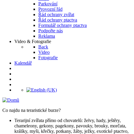
Parkování
Provozní řád
Řád ochrany zvířat
Řád ochrany ptactva
Formulář ochrany ptactva
Podpořte nás
Reklama
Video & Fotografie
Back
Video
Fotografie
Kalendář
Co najdu na teraristické burze?
Terarijní zvířata přímo od chovatelů: želvy, hady, ještěry,
chameleony, gekony, pagekony, pavouky, brouky, morčata,
králíky, myši, křečky, potkany, žáby, ježky, exotické ptactvo,