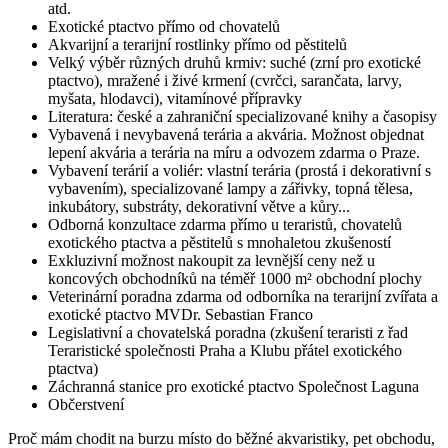
atd.
Exotické ptactvo přímo od chovatelů
Akvarijní a terarijní rostlinky přímo od pěstitelů
Velký výběr různých druhů krmiv: suché (zrní pro exotické
ptactvo), mražené i živé krmení (cvrčci, sarančata, larvy,
myšata, hlodavci), vitamínové přípravky
Literatura: české a zahraniční specializované knihy a časopisy
Vybavená i nevybavená terária a akvária. Možnost objednat
lepení akvária a terária na míru a odvozem zdarma o Praze.
Vybavení terárií a voliér: vlastní terária (prostá i dekorativní s
vybavením), specializované lampy a zářivky, topná tělesa,
inkubátory, substráty, dekorativní větve a kůry...
Odborná konzultace zdarma přímo u teraristů, chovatelů
exotického ptactva a pěstitelů s mnohaletou zkušeností
Exkluzivní možnost nakoupit za levnější ceny než u
koncových obchodníků na téměř 1000 m² obchodní plochy
Veterinární poradna zdarma od odborníka na terarijní zvířata a
exotické ptactvo MVDr. Sebastian Franco
Legislativní a chovatelská poradna (zkušení teraristi z řad
Teraristické společnosti Praha a Klubu přátel exotického
ptactva)
Záchranná stanice pro exotické ptactvo Společnost Laguna
Občerstvení
Proč mám chodit na burzu místo do běžné akvaristiky, pet obchodu,