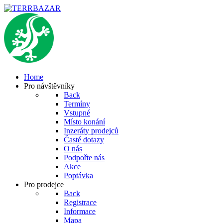
Home
Pro návštěvníky
Back
Termíny
Vstupné
Místo konání
Inzeráty prodejců
Časté dotazy
O nás
Podpořte nás
Akce
Poptávka
Pro prodejce
Back
Registrace
Informace
Mapa