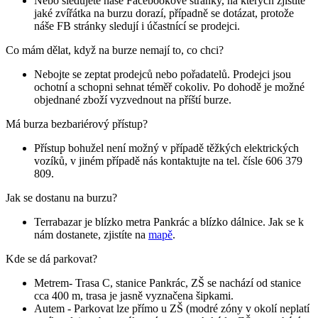
Nebo sledujete naše Facebookové stránky, na kterých zjistíte
jaké zvířátka na burzu dorazí, případně se dotázat, protože
náše FB stránky sledují i účastnící se prodejci.
Co mám dělat, když na burze nemají to, co chci?
Nebojte se zeptat prodejců nebo pořadatelů. Prodejci jsou
ochotní a schopni sehnat téměř cokoliv. Po dohodě je možné
objednané zboží vyzvednout na příští burze.
Má burza bezbariérový přístup?
Přístup bohužel není možný v případě těžkých elektrických
vozíků, v jiném případě nás kontaktujte na tel. čísle 606 379
809.
Jak se dostanu na burzu?
Terrabazar je blízko metra Pankrác a blízko dálnice. Jak se k
nám dostanete, zjistíte na
mapě
.
Kde se dá parkovat?
Metrem- Trasa C, stanice Pankrác, ZŠ se nachází od stanice
cca 400 m, trasa je jasně vyznačena šipkami.
Autem - Parkovat lze přímo u ZŠ (modré zóny v okolí neplatí