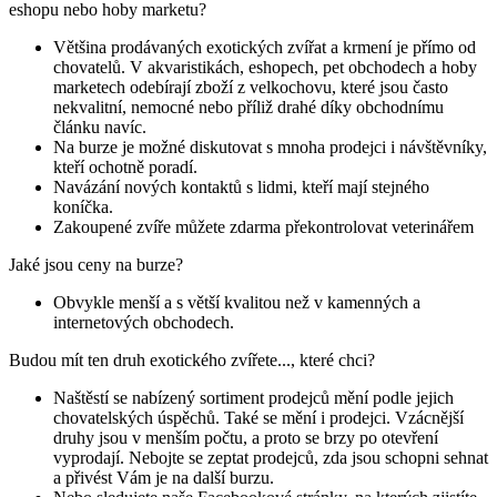
eshopu nebo hoby marketu?
Většina prodávaných exotických zvířat a krmení je přímo od
chovatelů. V akvaristikách, eshopech, pet obchodech a hoby
marketech odebírají zboží z velkochovu, které jsou často
nekvalitní, nemocné nebo příliž drahé díky obchodnímu
článku navíc.
Na burze je možné diskutovat s mnoha prodejci i návštěvníky,
kteří ochotně poradí.
Navázání nových kontaktů s lidmi, kteří mají stejného
koníčka.
Zakoupené zvíře můžete zdarma překontrolovat veterinářem
Jaké jsou ceny na burze?
Obvykle menší a s větší kvalitou než v kamenných a
internetových obchodech.
Budou mít ten druh exotického zvířete..., které chci?
Naštěstí se nabízený sortiment prodejců mění podle jejich
chovatelských úspěchů. Také se mění i prodejci. Vzácnější
druhy jsou v menším počtu, a proto se brzy po otevření
vyprodají. Nebojte se zeptat prodejců, zda jsou schopni sehnat
a přivést Vám je na další burzu.