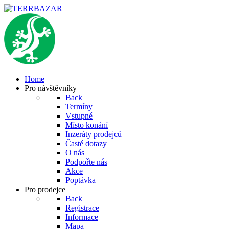
Home
Pro návštěvníky
Back
Termíny
Vstupné
Místo konání
Inzeráty prodejců
Časté dotazy
O nás
Podpořte nás
Akce
Poptávka
Pro prodejce
Back
Registrace
Informace
Mapa