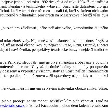
 nejprve jednou, od roku 1992 dvakrát a od roku 1994 třikrát ročně a
mení, literatury a technického vybavení. Snad ještě důležitější pro nás
chni, kteří v teraristice něco znamenali i ti, kteří se kolem nich zatím
 provizorně v náhradních prostorách na Masarykově nádraží však byla
„burza“ pro záležitosti jiného než akciového, komoditního či jiného
 od roku zhoršovaly. Nájemné za sál nakonec dosáhlo neúnosné výše a
pá, už asi není víkend, kdy by nějaká v Praze, Plzni, Ostravě, Liberci
 i návštěvníků, perspektivy teraristické burzy s nejdelší tradicí se
etra Pankrác, sledovali jsme nejprve s napětím a obavami a potom s
Konferenčním centru City až do druhé hodiny ranní, aby po opravdu
y obsazeny a vyprodány všechny stoly za účasti našich i zahraničních
zar tak po dlouhé době znovu zažil opravdový nápor, kdy na tuto akci
se nejvýznamnějším místem setkávání milovníků obojživelníků, plazů,
iž plno a prodejci se tak mohou návštěvníkům plně věnovat. Také na
w.terrabazar.cz
. Příznivci Facebooku mohou dění kolem Terrabazaru