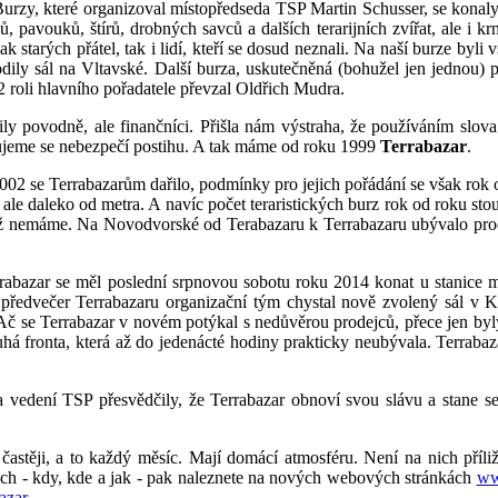
urzy, které organizoval místopředseda TSP Martin Schusser, se konaly
, pavouků, štírů, drobných savců a dalších terarijních zvířat, ale i kr
starých přátel, tak i lidí, kteří se dosud neznali. Na naší burze byli vši
odily sál na Vltavské. Další burza, uskutečněná (bohužel jen jednou)
 roli hlavního pořadatele převzal Oldřich Mudra.
 povodně, ale finančníci. Přišla nám výstraha, že používáním slova 
vujeme se nebezpečí postihu. A tak máme od roku 1999
Terrabazar
.
02 se Terrabazarům dařilo, podmínky pro jejich pořádání se však rok
le daleko od metra. A navíc počet teraristických burz rok od roku stou
ž nemáme. Na Novodvorské od Terabazaru k Terrabazaru ubývalo prodejců
abazar se měl poslední srpnovou sobotu roku 2014 konat u stanice m
v předvečer Terrabazaru organizační tým chystal nově zvolený sál v 
Ač se Terrabazar v novém potýkal s nedůvěrou prodejců, přece jen byl
ouhá fronta, která až do jedenácté hodiny prakticky neubývala. Terraba
 a vedení TSP přesvědčily, že Terrabazar obnoví svou slávu a stane 
častěji, a to každý měsíc. Mají domácí atmosféru. Není na nich příl
 - kdy, kde a jak - pak naleznete na nových webových stránkách
ww
azar
.