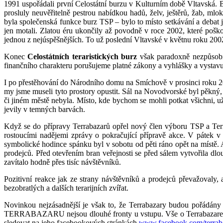
1991 uspořádali první Celostátní burzu v Kulturním době Vltavská. B
prosluly neuvěřitelně pestrou nabídkou hadů, želv, ještěrů, žab, mloků
byla společenská funkce burz TSP – bylo to místo setkávání a debat jak 
jen motali. Zlatou éru ukončily až povodně v roce 2002, které pošk
jednou z nejúspěšnějších. To už poslední Vltavské v květnu roku 2002
Konec
Celostátních teraristických burz
však paradoxně nezpůsobily
finančního charakteru porušujeme platné zákony a vyhlášky a vysta
I po přestěhování do Národního domu na Smíchově v prosinci roku 20
my jsme museli tyto prostory opustit. Sál na Novodvorské byl pěkný, a
či jiném městě nebyla. Místo, kde bychom se mohli potkat všichni, u
jevily v temných barvách.
Když se do přípravy Terrabazarů opřel nový člen výboru TSP a Terr
rostoucími nadějemi zprávy o pokračující přípravě akce. V pátek 
symbolické hodince spánku byl v sobotu od pěti ráno opět na místě. 
prodejců. Před otevřením bran veřejnosti se před sálem vytvořila dl
zavítalo hodně přes tisíc návštěvníků.
Pozitivní reakce jak ze strany návštěvníků a prodejců převažovaly,
bezobratlých a dalších terarijních zvířat.
Novinkou nejzásadnější je však to, že Terrabazary budou pořádány 
TERRABAZARU nejsou dlouhé fronty u vstupu. Vše o Terrabazarech
sledovat na jeho facebookových stránkách
www.facebook.com/terrab