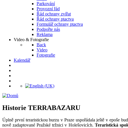
Parkování
Provozní řád
Řád ochrany zvířat
Řád ochrany ptactva
Formulář ochrany ptactva
Podpořte nás
Reklama
Video & Fotografie
Back
Video
Fotografie
Kalendář
Historie TERRABAZARU
Úplně první teraristickou burzu v Praze uspořádala ještě v epoše bu
nově zadaptované Pražské tržnici v Holešovicích.
Teraristická spo